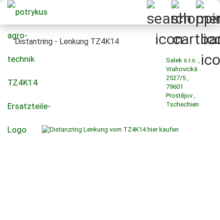
Distantring - Lenkung TZ4K14
Salek s.r.o. ,
Vrahovická
2527/5 ,
79601
Prostějov ,
Tschechien