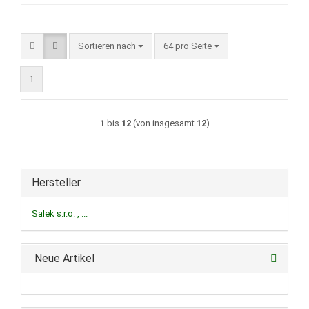
Sortieren nach
pro Seite
Sortieren nach
64 pro Seite
1
1
bis
12
(von insgesamt
12
)
Hersteller
Salek s.r.o. , ...
Neue Artikel