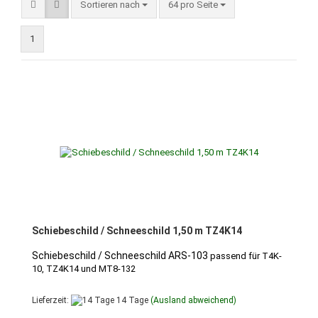
Sortieren nach
pro Seite
Sortieren nach
64 pro Seite
1
Schiebeschild / Schneeschild 1,50 m TZ4K14
Schiebeschild / Schneeschild ARS-103
passend für T4K-
10, TZ4K14 und MT8-132
Lieferzeit:
14 Tage
(Ausland abweichend)