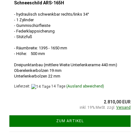
Schneeschild ARS-165H
- hydraulisch schwenkbar rechts/links 34°
- 1 Zylinder
- Gummischürfleiste
- Federklappsicherung
- Stützfuß
- Räumbreite: 1395 - 1650 mm
- Höhe: 500 mm
Dreipunktanbau (mittlere Weite Unterlenkerarme 440 mm)
Oberelenkerbolzen 19 mm
Unterlenkerbolzen 22 mm
Lieferzeit:
14 Tage
(Ausland abweichend)
2.810,00 EUR
inkl. 19% MwSt. zzgl.
Versand
ZUM ARTIKEL