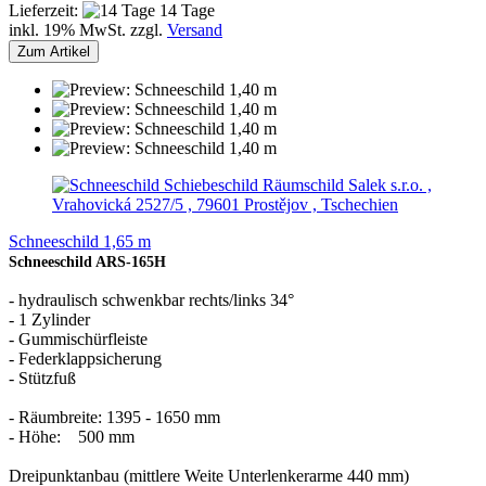
Lieferzeit:
14 Tage
inkl. 19% MwSt. zzgl.
Versand
Zum Artikel
Salek s.r.o. ,
Vrahovická 2527/5 , 79601 Prostějov , Tschechien
Schneeschild 1,65 m
Schneeschild ARS-165H
- hydraulisch schwenkbar rechts/links 34°
- 1 Zylinder
- Gummischürfleiste
- Federklappsicherung
- Stützfuß
- Räumbreite: 1395 - 1650 mm
- Höhe: 500 mm
Dreipunktanbau (mittlere Weite Unterlenkerarme 440 mm)