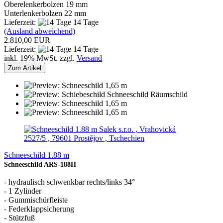
Oberelenkerbolzen 19 mm
Unterlenkerbolzen 22 mm
Lieferzeit:
14 Tage
(Ausland abweichend)
2.810,00 EUR
Lieferzeit:
14 Tage
inkl. 19% MwSt. zzgl.
Versand
Zum Artikel
Salek s.r.o. , Vrahovická
2527/5 , 79601 Prostějov , Tschechien
Schneeschild 1.88 m
Schneeschild ARS-188H
- hydraulisch schwenkbar rechts/links 34°
- 1 Zylinder
- Gummischürfleiste
- Federklappsicherung
- Stützfuß