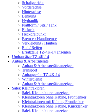
Schaltgetriebe
Vorderachse
Hinterachse
Lenkung
Hydraulik
Plattform / Sitz / Tank
Elektrik
Heckdreipunkt
Bremse / Handbremse
Verkleidung / Hauben
Rad / Reifen
Ersatzteile TZ-4K-14 anzeigen
Umbausätze TZ-4K-14
Anbau & Arbeitsgeräte
Anbau & Arbeitsgeräte anzeigen
Transport
Anbaugeräte TZ-4K-14
Winterdienst
Anbau & Arbeitsgeräte anzeigen
Salek Kleintraktoren
Salek Kleintraktoren anzeigen
Kleintraktoren ohne Kabine, Frontlenker
Kleintraktoren mit Kabine, Frontlenker
Kleintraktoren ohne Kabine, Knicklenker
Salek Kleintraktoren anzeigen