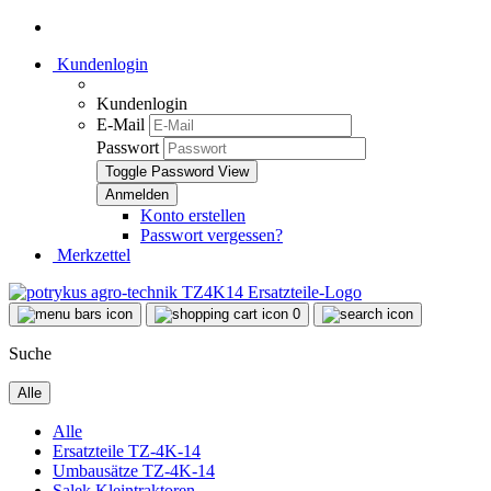
Kundenlogin
Kundenlogin
E-Mail
Passwort
Toggle Password View
Konto erstellen
Passwort vergessen?
Merkzettel
0
Suche
Alle
Alle
Ersatzteile TZ-4K-14
Umbausätze TZ-4K-14
Salek Kleintraktoren