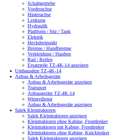
Schaltgetriebe
Vorderachse
Hinterachse
Lenkung
Hydraulik
Plattform / Sitz / Tank
Elektrik
Heckdreipunkt
Bremse / Handbremse
Verkleidung / Hauben
Rad / Reifen
Ersatzteile TZ-4K-14 anzeigen
Umbausätze TZ-4K-14
Anbau & Arbeitsgeräte
Anbau & Arbeitsgeräte anzeigen
Transport
Anbaugeräte TZ-4K-14
Winterdienst
Anbau & Arbeitsgeräte anzeigen
Salek Kleintraktoren
Salek Kleintraktoren anzeigen
Kleintraktoren ohne Kabine, Frontlenker
Kleintraktoren mit Kabine, Frontlenker
Kleintraktoren ohne Kabine, Knicklenker
Salek Kleintraktoren anzeigen