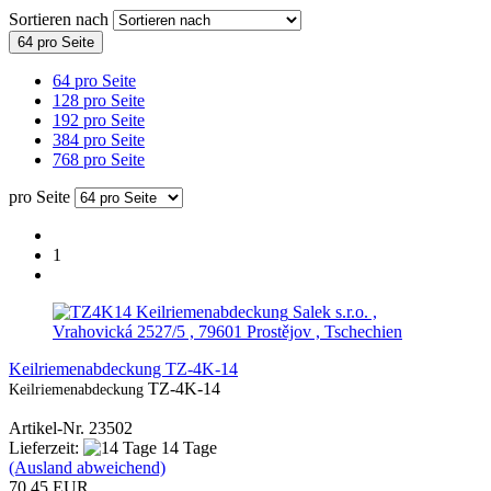
Sortieren nach
64 pro Seite
64 pro Seite
128 pro Seite
192 pro Seite
384 pro Seite
768 pro Seite
pro Seite
1
Salek s.r.o. ,
Vrahovická 2527/5 , 79601 Prostějov , Tschechien
Keilriemenabdeckung TZ-4K-14
TZ-4K-14
Keilriemenabdeckung
Artikel-Nr. 23502
Lieferzeit:
14 Tage
(Ausland abweichend)
70,45 EUR