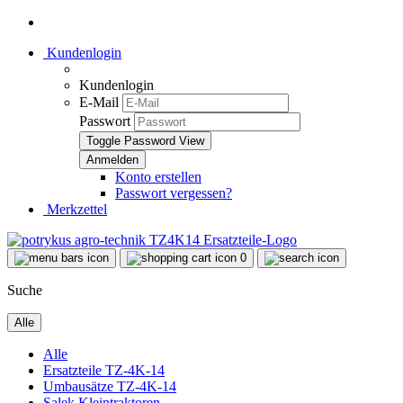
Kundenlogin
Kundenlogin
E-Mail
Passwort
Toggle Password View
Konto erstellen
Passwort vergessen?
Merkzettel
0
Suche
Alle
Alle
Ersatzteile TZ-4K-14
Umbausätze TZ-4K-14
Salek Kleintraktoren