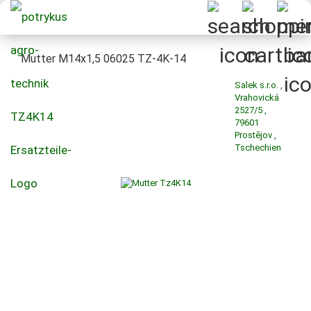
Mutter M14x1,5 06025 TZ-4K-14
Salek s.r.o. ,
Vrahovická
2527/5 ,
79601
Prostějov ,
Tschechien