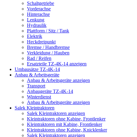
Schaltgetriebe
Vorderachse
Hinterachse
Lenkung
Hydraulik
Plattform / Sitz / Tank
Elektrik
Heckdreipunkt
Bremse / Handbremse
Verkleidung / Hauben
Rad / Reifen
Ersatzteile TZ-4K-14 anzeigen
Umbausätze TZ-4K-14
Anbau & Arbeitsgeräte
Anbau & Arbeitsgeräte anzeigen
Transport
Anbaugeräte TZ-4K-14
Winterdienst
Anbau & Arbeitsgeräte anzeigen
Salek Kleintraktoren
Salek Kleintraktoren anzeigen
Kleintraktoren ohne Kabine, Frontlenker
Kleintraktoren mit Kabine, Frontlenker
Kleintraktoren ohne Kabine, Knicklenker
Salek Kleintraktoren anzeigen