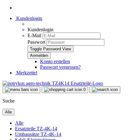
Kundenlogin
Kundenlogin
E-Mail
Passwort
Toggle Password View
Konto erstellen
Passwort vergessen?
Merkzettel
0
Suche
Alle
Alle
Ersatzteile TZ-4K-14
Umbausätze TZ-4K-14
Salek Kleintraktoren