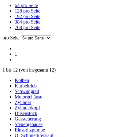
64 pro Seite
128 pro Seite
192 pro Seite
384 pro Seite
768 pro Seite
pro Seite
1
1
bis
12
(von insgesamt
12
)
Kolben
Kurbeltrieb
Schwungrad
Motorgehäuse
Zylinder
Zylinderkopf
Düsenstock
Gassteuerung
Steuergehäuse
Einspritzpumpe
Öl-Schmierkreislauf