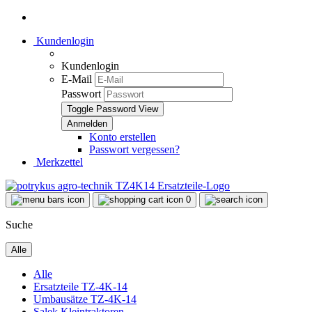
Kundenlogin
Kundenlogin
E-Mail
Passwort
Toggle Password View
Konto erstellen
Passwort vergessen?
Merkzettel
0
Suche
Alle
Alle
Ersatzteile TZ-4K-14
Umbausätze TZ-4K-14
Salek Kleintraktoren