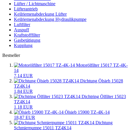
Lüfter / Lichtmaschine
Lüfterantrieb
Keilriemenabdeckung Lüfter
Keilriemenabdeckung Hydraulikpumpe
Luftfilter
Auspuff
Kraftstofffilter
Gasbetätigung
Kupplung
Bestseller
Motorölfilter 15017 TZ-4K-
14
7,14 EUR
Dichtung Ölsieb 15028
TZ4K14
1,84 EUR
Dichtring Ölfilter 15023
TZ4K14
1,18 EUR
Ölsieb 15900 TZ-4K-14
18,87 EUR
Dichtung
Schmierpumpe 15011 TZ4K14