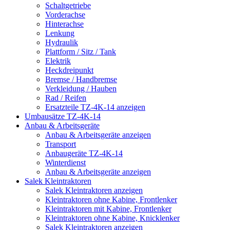
Schaltgetriebe
Vorderachse
Hinterachse
Lenkung
Hydraulik
Plattform / Sitz / Tank
Elektrik
Heckdreipunkt
Bremse / Handbremse
Verkleidung / Hauben
Rad / Reifen
Ersatzteile TZ-4K-14 anzeigen
Umbausätze TZ-4K-14
Anbau & Arbeitsgeräte
Anbau & Arbeitsgeräte anzeigen
Transport
Anbaugeräte TZ-4K-14
Winterdienst
Anbau & Arbeitsgeräte anzeigen
Salek Kleintraktoren
Salek Kleintraktoren anzeigen
Kleintraktoren ohne Kabine, Frontlenker
Kleintraktoren mit Kabine, Frontlenker
Kleintraktoren ohne Kabine, Knicklenker
Salek Kleintraktoren anzeigen