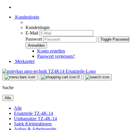
Kundenlogin
Kundenlogin
E-Mail
Passwort
Toggle Password
Konto erstellen
Passwort vergessen?
Merkzettel
0
Suche
Alle
Alle
Ersatzteile TZ-4K-14
Umbausätze TZ-4K-14
Salek Kleintraktoren
Anbau & Arbeitsgeräte