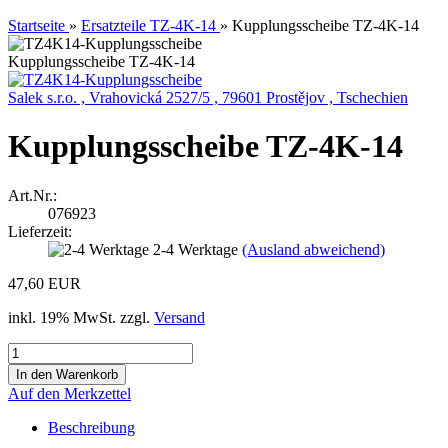
Startseite
»
Ersatzteile TZ-4K-14
»
Kupplungsscheibe TZ-4K-14
Kupplungsscheibe TZ-4K-14
Salek s.r.o. , Vrahovická 2527/5 , 79601 Prostějov , Tschechien
Kupplungsscheibe TZ-4K-14
Art.Nr.:
076923
Lieferzeit:
2-4 Werktage
(Ausland abweichend)
47,60 EUR
inkl. 19% MwSt. zzgl.
Versand
Auf den Merkzettel
Beschreibung