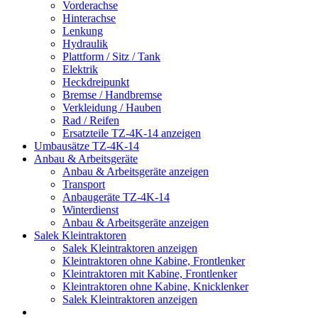
Vorderachse
Hinterachse
Lenkung
Hydraulik
Plattform / Sitz / Tank
Elektrik
Heckdreipunkt
Bremse / Handbremse
Verkleidung / Hauben
Rad / Reifen
Ersatzteile TZ-4K-14 anzeigen
Umbausätze TZ-4K-14
Anbau & Arbeitsgeräte
Anbau & Arbeitsgeräte anzeigen
Transport
Anbaugeräte TZ-4K-14
Winterdienst
Anbau & Arbeitsgeräte anzeigen
Salek Kleintraktoren
Salek Kleintraktoren anzeigen
Kleintraktoren ohne Kabine, Frontlenker
Kleintraktoren mit Kabine, Frontlenker
Kleintraktoren ohne Kabine, Knicklenker
Salek Kleintraktoren anzeigen