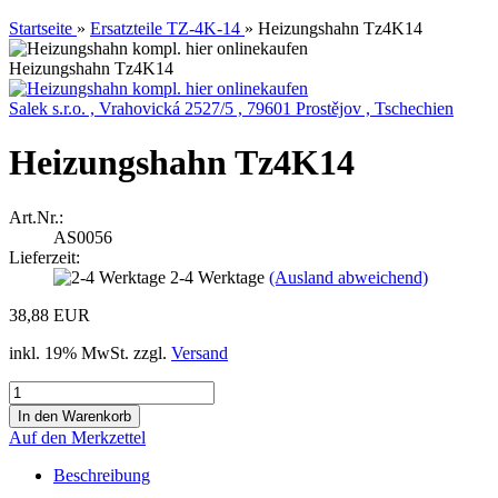
Startseite
»
Ersatzteile TZ-4K-14
»
Heizungshahn Tz4K14
Heizungshahn Tz4K14
Salek s.r.o. , Vrahovická 2527/5 , 79601 Prostějov , Tschechien
Heizungshahn Tz4K14
Art.Nr.:
AS0056
Lieferzeit:
2-4 Werktage
(Ausland abweichend)
38,88 EUR
inkl. 19% MwSt. zzgl.
Versand
Auf den Merkzettel
Beschreibung