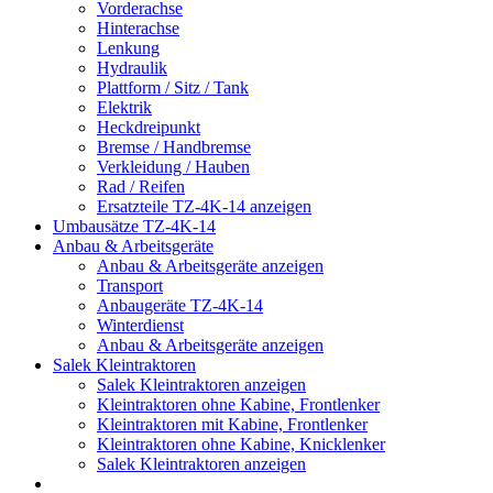
Vorderachse
Hinterachse
Lenkung
Hydraulik
Plattform / Sitz / Tank
Elektrik
Heckdreipunkt
Bremse / Handbremse
Verkleidung / Hauben
Rad / Reifen
Ersatzteile TZ-4K-14 anzeigen
Umbausätze TZ-4K-14
Anbau & Arbeitsgeräte
Anbau & Arbeitsgeräte anzeigen
Transport
Anbaugeräte TZ-4K-14
Winterdienst
Anbau & Arbeitsgeräte anzeigen
Salek Kleintraktoren
Salek Kleintraktoren anzeigen
Kleintraktoren ohne Kabine, Frontlenker
Kleintraktoren mit Kabine, Frontlenker
Kleintraktoren ohne Kabine, Knicklenker
Salek Kleintraktoren anzeigen