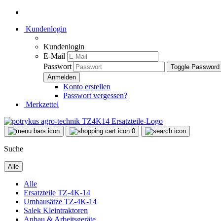
Kundenlogin
Kundenlogin
E-Mail
Passwort
Toggle Password
Konto erstellen
Passwort vergessen?
Merkzettel
0
Suche
Alle
Alle
Ersatzteile TZ-4K-14
Umbausätze TZ-4K-14
Salek Kleintraktoren
Anbau & Arbeitsgeräte