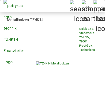
Metallbolzen TZ4K14
Salek s.r.o. ,
Vrahovická
2527/5 ,
79601
Prostějov ,
Tschechien