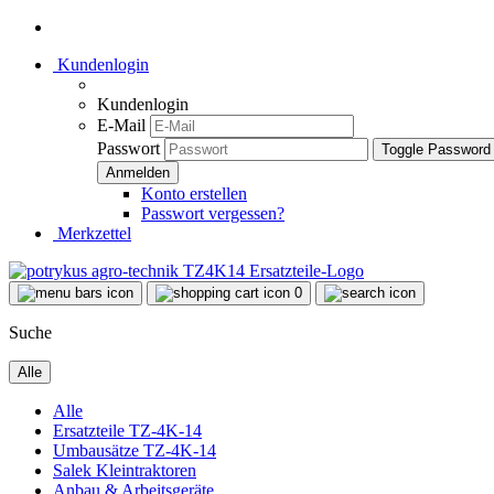
Kundenlogin
Kundenlogin
E-Mail
Passwort
Toggle Password
Konto erstellen
Passwort vergessen?
Merkzettel
0
Suche
Alle
Alle
Ersatzteile TZ-4K-14
Umbausätze TZ-4K-14
Salek Kleintraktoren
Anbau & Arbeitsgeräte