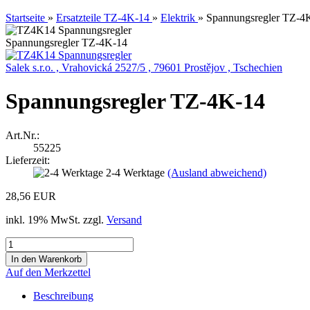
Startseite
»
Ersatzteile TZ-4K-14
»
Elektrik
»
Spannungsregler TZ-4
Spannungsregler TZ-4K-14
Salek s.r.o. , Vrahovická 2527/5 , 79601 Prostějov , Tschechien
Spannungsregler TZ-4K-14
Art.Nr.:
55225
Lieferzeit:
2-4 Werktage
(Ausland abweichend)
28,56 EUR
inkl. 19% MwSt. zzgl.
Versand
Auf den Merkzettel
Beschreibung