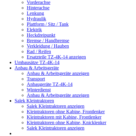
Vorderachse
Hinterachse
Lenkung
Hydraulik
Plattform / Sitz / Tank
Elektrik
Heckdreipunkt
Bremse / Handbremse
Verkleidung / Hauben
Rad / Reifen
Ersatzteile TZ-4K-14 anzeigen
Umbausätze TZ-4K-14
Anbau & Arbeitsgeräte
Anbau & Arbeitsgeräte anzeigen
Transport
Anbaugeräte TZ-4K-14
Winterdienst
Anbau & Arbeitsgeräte anzeigen
Salek Kleintraktoren
Salek Kleintraktoren anzeigen
Kleintraktoren ohne Kabine, Frontlenker
Kleintraktoren mit Kabine, Frontlenker
Kleintraktoren ohne Kabine, Knicklenker
Salek Kleintraktoren anzeigen