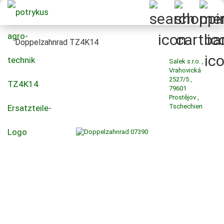
Doppelzahnrad TZ4K14
Salek s.r.o. ,
Vrahovická
2527/5 ,
79601
Prostějov ,
Tschechien