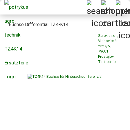
Buchse Differential TZ4-K14
Salek s.r.o. ,
Vrahovická
2527/5 ,
79601
Prostějov ,
Tschechien